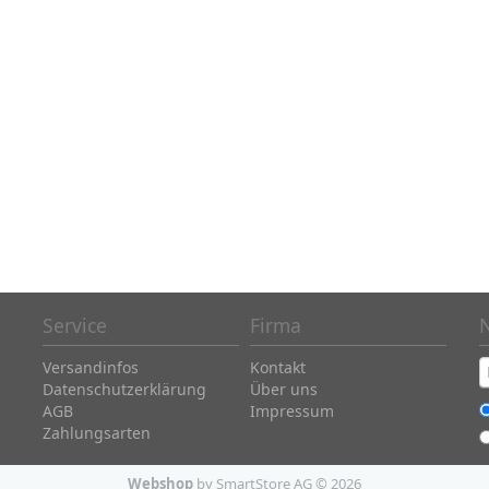
Service
Firma
Versandinfos
Kontakt
Datenschutzerklärung
Über uns
AGB
Impressum
Zahlungsarten
Webshop
by SmartStore AG © 2026