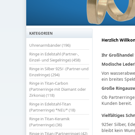
KATEGORIEN
Herzlich Will
Uhrenarmbänder (196)
Ringe in Edelstahl (Partner-,
Ihr Großhandel 
Einzel- und Siegelringe) (458)
Modische Leder
Ringe in Silber 925/- (Partner-und
Von wasserabwei
Einzelringe) (294)
ein breites Spe
Ringe in Titan-Carbon
Große Ringaus
(Partnerringe mit Diamant oder
Zirkonia) (118)
Ob Partnerringe
Kunden bereit.
Ringe in Edelstahl-Titan
(Partnerringe) *NEU* (18)
Vielfältiges Sc
Ringe in Titan-Keramik
925er Silber, Ed
(Partnerringe) (36)
bleibt kein Wuns
Ringe in Titan (Partnerringe) (42)