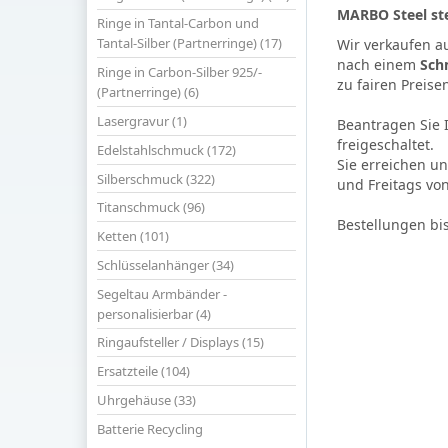
MARBO Steel ste
Ringe in Tantal-Carbon und
Tantal-Silber (Partnerringe) (17)
Wir verkaufen a
nach einem
Sch
Ringe in Carbon-Silber 925/-
zu fairen Preise
(Partnerringe) (6)
Lasergravur (1)
Beantragen Sie 
freigeschaltet.
Edelstahlschmuck (172)
Sie erreichen u
Silberschmuck (322)
und Freitags von
Titanschmuck (96)
Bestellungen bi
Ketten (101)
Schlüsselanhänger (34)
Segeltau Armbänder -
personalisierbar (4)
Ringaufsteller / Displays (15)
Ersatzteile (104)
Uhrgehäuse (33)
Batterie Recycling