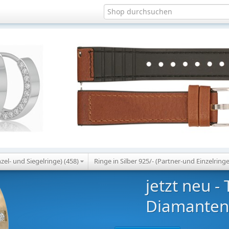
nzel- und Siegelringe) (458)
Ringe in Silber 925/- (Partner-und Einzelringe
jetzt neu - Tita
Diamanten