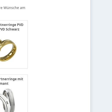
Ihre Wünsche am
rtnerringe PVD
PVD Schwarz
rtnerringe mit
amant