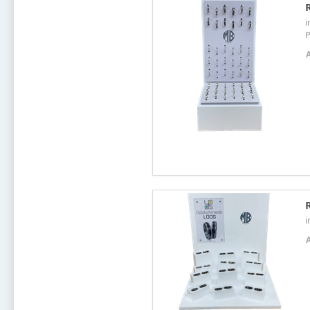
i
P
i