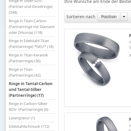
Ringe in Silber 925/-
Ihre Wünsche am Ende der Bestel
(Partner-und Einzelringe)
(294)
Sortieren nach
Position
Ringe in Titan-Carbon
(Partnerringe mit Diamant
oder Zirkonia) (118)
Ringe in Edelstahl-Titan
m
(Partnerringe) *NEU* (18)
S
Ringe in Titan-Keramik
(Partnerringe) (36)
Ringe in Titan
(Partnerringe) (42)
Ringe in Tantal-Carbon
und Tantal-Silber
(Partnerringe) (17)
Ringe in Carbon-Silber
925/- (Partnerringe) (6)
Lasergravur (1)
m
Edelstahlschmuck (172)
S