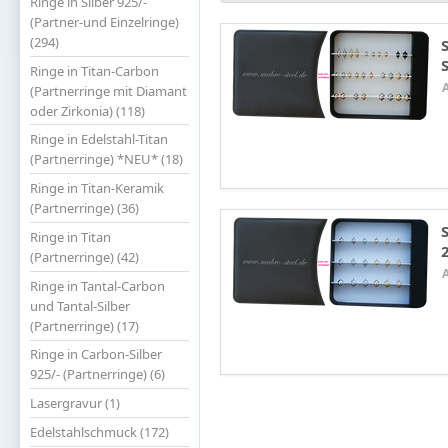
Ringe in Silber 925/-
(Partner-und Einzelringe)
(294)
Ringe in Titan-Carbon
(Partnerringe mit Diamant
oder Zirkonia) (118)
Ringe in Edelstahl-Titan
(Partnerringe) *NEU* (18)
Ringe in Titan-Keramik
(Partnerringe) (36)
Ringe in Titan
(Partnerringe) (42)
Ringe in Tantal-Carbon
und Tantal-Silber
(Partnerringe) (17)
Ringe in Carbon-Silber
925/- (Partnerringe) (6)
Lasergravur (1)
Edelstahlschmuck (172)