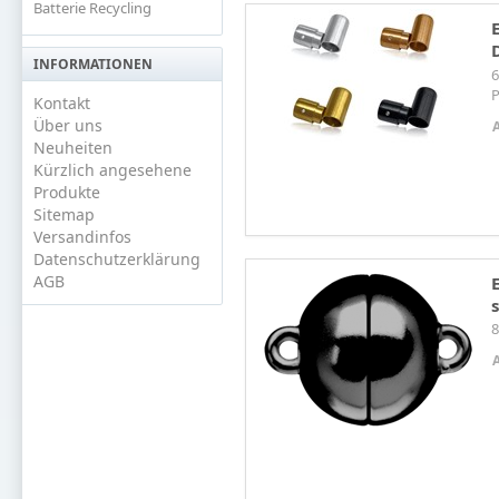
Batterie Recycling
INFORMATIONEN
6
P
Kontakt
Über uns
Neuheiten
Kürzlich angesehene
Produkte
Sitemap
Versandinfos
Datenschutzerklärung
AGB