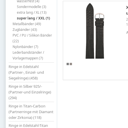
wasserfest (4)
Sondermodelle (3)
extra lang / XL (13)
super lang / XXL (1)
2
Metallbänder (49)
Zugbänder (43)
PVC / PU / Silikon Bänder
(22)
Nylonbänder (7)
Lederbandständer /
Vorlagemappen (7)
Ringe in Edelstahl
(Partner-, Einzel- und
Siegelringe) (458)
Ringe in Silber 925/-
(Partner-und Einzelringe)
(294)
Ringe in Titan-Carbon
(Partnerringe mit Diamant
oder Zirkonia) (118)
Ringe in Edelstahl-Titan